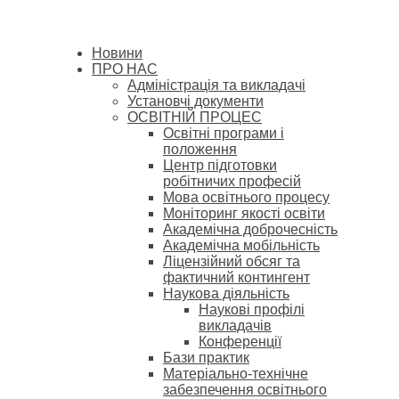
Новини
ПРО НАС
Адміністрація та викладачі
Установчі документи
ОСВІТНІЙ ПРОЦЕС
Освітні програми і
положення
Центр підготовки
робітничих професій
Мова освітнього процесу
Моніторинг якості освіти
Академічна доброчесність
Академічна мобільність
Ліцензійний обсяг та
фактичний контингент
Наукова діяльність
Наукові профілі
викладачів
Конференції
Бази практик
Матеріально-технічне
забезпечення освітнього