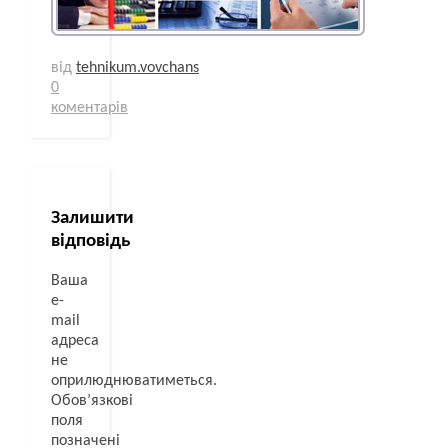
від
tehnikum.vovchans
0
коментарів
Залишити
відповідь
Ваша
e-
mail
адреса
не
оприлюднюватиметься.
Обов’язкові
поля
позначені