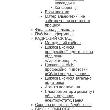
викладачів
Конференції
Бази практик
Матеріально-технічне
забезпечення освітнього
процесу
Фінансова діяльність
Публічна інформація
КАДРОВИЙ СКЛАД
Методичний кабінет
Циклова комісія
професійної підготовки на
відділенні
«Агроінженерія»
Циклова комісія
професійної підготовки
«Облік і оподаткування»
Циклова комісія загальної
підготовки
Агент з постачання
Електромонтер з ремонту і
обслуговування
електроустаткування
Охорона праці та кібербезпека
ВІЙСЬКОВИЙ ОБЛІК