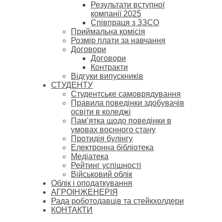
Результати вступної
компанії 2025
Співпраця з ЗЗСО
Приймальна комісія
Розмір плати за навчання
Договори
Договори
Контракти
Відгуки випускників
СТУДЕНТУ
Cтудентське самоврядування
Правила поведінки здобувачів
освіти в коледжі
Пам’ятка щодо поведінки в
умовах воєнного стану
Протидія булінгу
Електронна бібліотека
Медіатека
Рейтинг успішності
Військовий облік
Облік і оподаткування
АГРОІНЖЕНЕРІЯ
Рада роботодавців та стейкхолдери
КОНТАКТИ