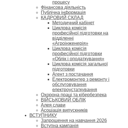
процесу
Фінансова діяльність
Публічна інформація
КАДРОВИЙ СКЛАД
Методичний кабінет
Циклова комісія
професійної підготовки на
відділенні
«Агроінженерія»
Циклова комісія
професійної підготовки
«Облік і оподаткування»
Циклова комісія загальної
підготовки
Агент з постачання
Електромонтер з ремонту і
обслуговування
електроустаткування
Охорона праці та кібербезпека
ВІЙСЬКОВИЙ ОБЛІК
Алея слави
Асоціація випускників
ВСТУПНИКУ
Запрошення на навчання 2026
Вступна кампанія