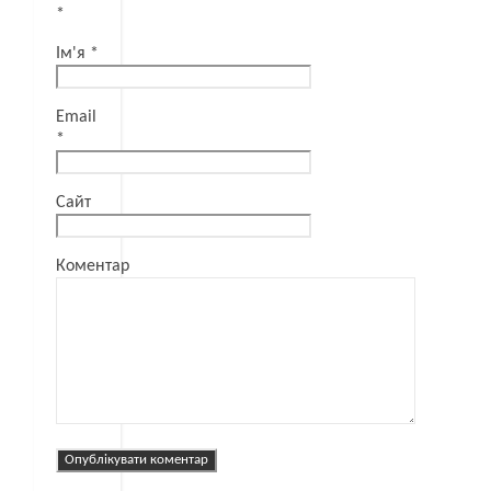
*
Ім'я
*
Email
*
Сайт
Коментар