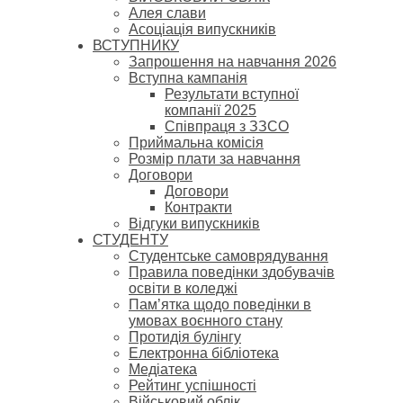
Алея слави
Асоціація випускників
ВСТУПНИКУ
Запрошення на навчання 2026
Вступна кампанія
Результати вступної
компанії 2025
Співпраця з ЗЗСО
Приймальна комісія
Розмір плати за навчання
Договори
Договори
Контракти
Відгуки випускників
СТУДЕНТУ
Cтудентське самоврядування
Правила поведінки здобувачів
освіти в коледжі
Пам’ятка щодо поведінки в
умовах воєнного стану
Протидія булінгу
Електронна бібліотека
Медіатека
Рейтинг успішності
Військовий облік