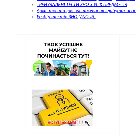
ТРЕНУВАЛЬНІ ТЕСТИ ЗНО З УСІХ ПРЕДМЕТІВ
Архів тестів для застосування здобутих зна
Розбір тестів ЗНО (ZNOUA)