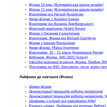
Фізика 10 клас (Всеукраїнська школа онлайн)
Фізика 11 клас (Всеукраїнська школа онлайн)
Відеоуроки від Наталії Андрієнко
Уроки фізики з Андрієм Ісаком
Відеоуроки від Вадима Домбровського
Фізичний практикум (Andrii Simon)
Фізика з Оксаною Солоніхіною
Відеоуроки. Фізика від Вікторії Сергійчук
Фізика з Іриною Рехліцькою
Уроки фізики. Маіна Ігнатенко
Відеоуроки. 10 – 11 класи (Корпорація Ранок)
Вебінари. Фізика. ЗНО-2022 (iLearn)
Офіційні відеороз’яснення. Фізика. Пробне ЗНО
Підготовка до ЗНО. Конспекти, тести, відео (ю
Лайфхаки до навчання (Фізика)
Цікава фізика
Демонстрації принципів роботи механізмів
Демонстрації принципів роботи механізмів. 
Цікавинки з історії від платформи МАН
Вчимось цікаво. Лайфхаки від команди ЯвКурсі