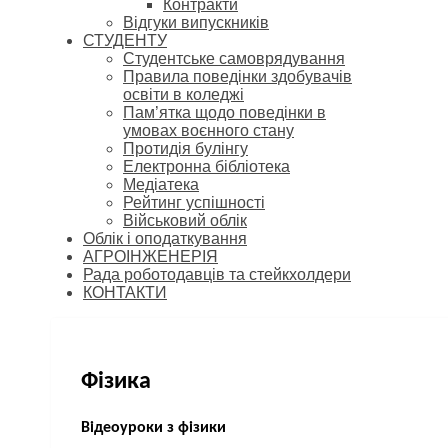
Контракти
Відгуки випускників
СТУДЕНТУ
Cтудентське самоврядування
Правила поведінки здобувачів
освіти в коледжі
Пам’ятка щодо поведінки в
умовах воєнного стану
Протидія булінгу
Електронна бібліотека
Медіатека
Рейтинг успішності
Військовий облік
Облік і оподаткування
АГРОІНЖЕНЕРІЯ
Рада роботодавців та стейкхолдери
КОНТАКТИ
Фізика
Відеоуроки з фізики