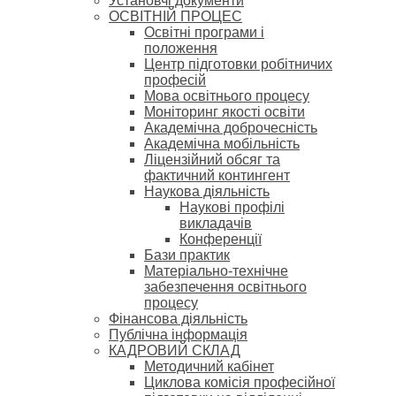
Установчі документи
ОСВІТНІЙ ПРОЦЕС
Освітні програми і
положення
Центр підготовки робітничих
професій
Мова освітнього процесу
Моніторинг якості освіти
Академічна доброчесність
Академічна мобільність
Ліцензійний обсяг та
фактичний контингент
Наукова діяльність
Наукові профілі
викладачів
Конференції
Бази практик
Матеріально-технічне
забезпечення освітнього
процесу
Фінансова діяльність
Публічна інформація
КАДРОВИЙ СКЛАД
Методичний кабінет
Циклова комісія професійної