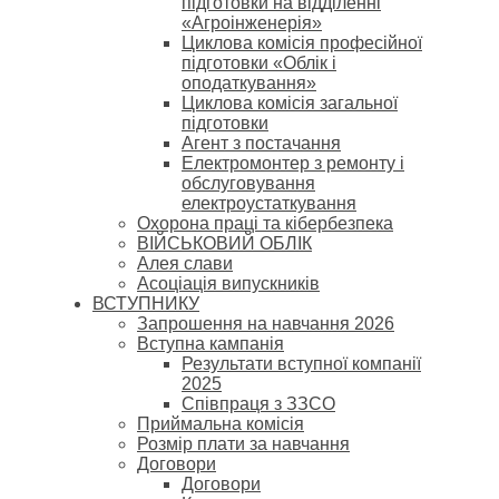
підготовки на відділенні
«Агроінженерія»
Циклова комісія професійної
підготовки «Облік і
оподаткування»
Циклова комісія загальної
підготовки
Агент з постачання
Електромонтер з ремонту і
обслуговування
електроустаткування
Охорона праці та кібербезпека
ВІЙСЬКОВИЙ ОБЛІК
Алея слави
Асоціація випускників
ВСТУПНИКУ
Запрошення на навчання 2026
Вступна кампанія
Результати вступної компанії
2025
Співпраця з ЗЗСО
Приймальна комісія
Розмір плати за навчання
Договори
Договори