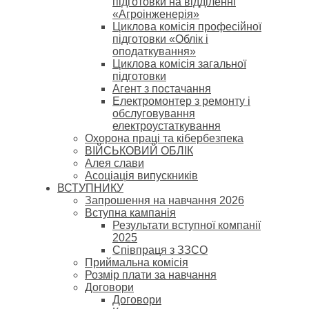
підготовки на відділенні
«Агроінженерія»
Циклова комісія професійної
підготовки «Облік і
оподаткування»
Циклова комісія загальної
підготовки
Агент з постачання
Електромонтер з ремонту і
обслуговування
електроустаткування
Охорона праці та кібербезпека
ВІЙСЬКОВИЙ ОБЛІК
Алея слави
Асоціація випускників
ВСТУПНИКУ
Запрошення на навчання 2026
Вступна кампанія
Результати вступної компанії
2025
Співпраця з ЗЗСО
Приймальна комісія
Розмір плати за навчання
Договори
Договори