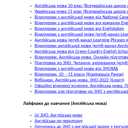
Англійська мова 10 клас (Всеукраїнська школа
Українська мова 11 клас (Всеукраїнська школа
Відеоуроки з англійської мови від National Geo
Відеоуроки з англійської мови від команди Engl
Відеоуроки з англійської мови від Englishdom
Відеоуроки з англійської мови (ютуб-канал Learn
Англійська мова (ютуб-канал Learning Phrases wi
Відеоуроки англійської мови (ютуб-канал Англі
Англійська мова від Green Country English Schoo
Відеоуроки. Англійська мова. Онлайн-підготов
Підготовка до ЗНО. Читання, аудіювання (ютуб
Відеоуроки з англійської мови від ЗНОХАБ
Відеоуроки. 10 – 11 класи (Корпорація Ранок)
Вебінари. Англійська мова. ЗНО-2022 (iLearn)
Офіційні відеороз’яснення. Англійська мова. П
Відеоуроки для підготовки до ЗНО з англійськ
Лайфхаки до навчання (Англійська мова)
Ізі ЗНО. Англійська мова
Англійська по-простому
Готуємось до ЗНО з англійської разом з могил