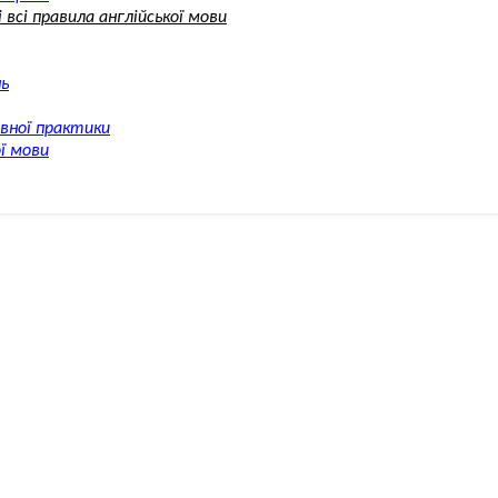
 всі правила англійської мови
нь
ивної практики
ої мови