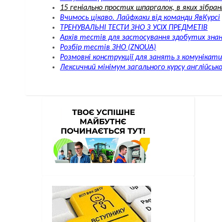
15 геніально простих шпаргалок, в яких зібрані
Вчимось цікаво. Лайфхаки від команди ЯвКурсі
ТРЕНУВАЛЬНІ ТЕСТИ ЗНО З УСІХ ПРЕДМЕТІВ
Архів тестів для застосування здобутих зна
Розбір тестів ЗНО (ZNOUA)
Розмовні конструкції для занять з комунікат
Лексичний мінімум загального курсу англійськ