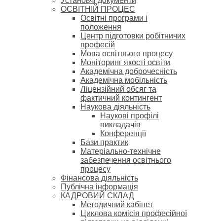
Установчі документи
ОСВІТНІЙ ПРОЦЕС
Освітні програми і
положення
Центр підготовки робітничих
професій
Мова освітнього процесу
Моніторинг якості освіти
Академічна доброчесність
Академічна мобільність
Ліцензійний обсяг та
фактичний контингент
Наукова діяльність
Наукові профілі
викладачів
Конференції
Бази практик
Матеріально-технічне
забезпечення освітнього
процесу
Фінансова діяльність
Публічна інформація
КАДРОВИЙ СКЛАД
Методичний кабінет
Циклова комісія професійної