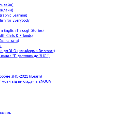
 онлайн)
 онлайн)
graphic Learning
ish for Everybody
 English Through Stories)
th Chris & Friends)
йська хата)
l
ка до ЗНО (платформа Be smart)
-канал “Підготовка до ЗНО”)
робне ЗНО-2021 (iLearn)
ої мови від викладачів ZNOUA
янцями