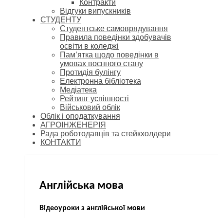
Контракти
Відгуки випускників
СТУДЕНТУ
Cтудентське самоврядування
Правила поведінки здобувачів
освіти в коледжі
Пам’ятка щодо поведінки в
умовах воєнного стану
Протидія булінгу
Електронна бібліотека
Медіатека
Рейтинг успішності
Військовий облік
Облік і оподаткування
АГРОІНЖЕНЕРІЯ
Рада роботодавців та стейкхолдери
КОНТАКТИ
Англійська мова
Відеоуроки з англійської мови