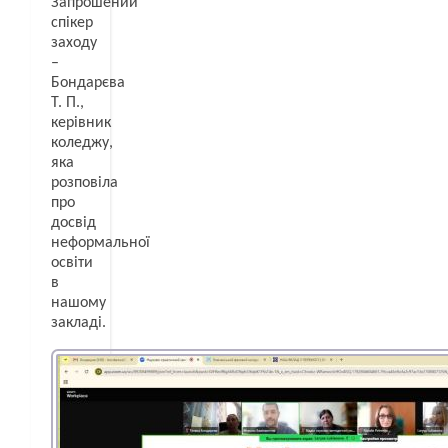
Запрошений
спікер
заходу
–
Бондарєва
Т. П.,
керівник
коледжу,
яка
розповіла
про
досвід
неформальної
освіти
в
нашому
закладі.