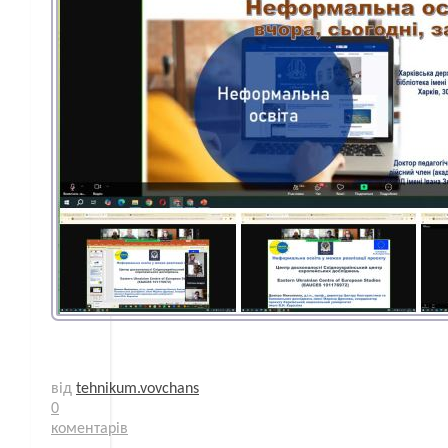
від
tehnikum.vovchans
0
коментарів