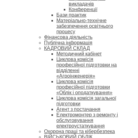
викладачів
Конференції
Бази практик
Матеріально-технічне
забезпечення освітнього
процесу
Фінансова діяльність
Публічна інформація
КАДРОВИЙ СКЛАД
Методичний кабінет
Циклова комісія
професійної підготовки на
відділенні
«Агроінженерія»
Циклова комісія
професійної підготовки
«Облік і оподаткування»
Циклова комісія загальної
підготовки
Агент з постачання
Електромонтер з ремонту і
обслуговування
електроустаткування
Охорона праці та кібербезпека
ВІЙСЬКОВИЙ ОБЛІК