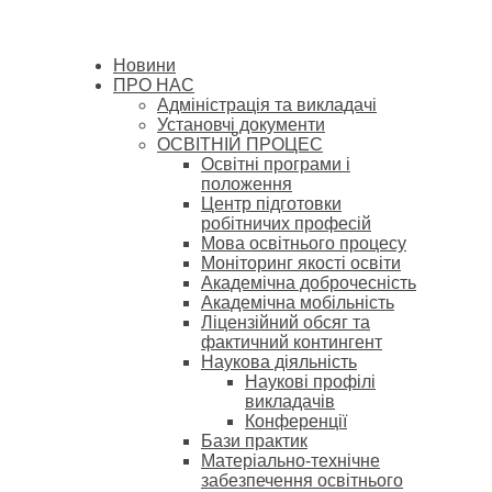
Новини
ПРО НАС
Адміністрація та викладачі
Установчі документи
ОСВІТНІЙ ПРОЦЕС
Освітні програми і
положення
Центр підготовки
робітничих професій
Мова освітнього процесу
Моніторинг якості освіти
Академічна доброчесність
Академічна мобільність
Ліцензійний обсяг та
фактичний контингент
Наукова діяльність
Наукові профілі
викладачів
Конференції
Бази практик
Матеріально-технічне
забезпечення освітнього