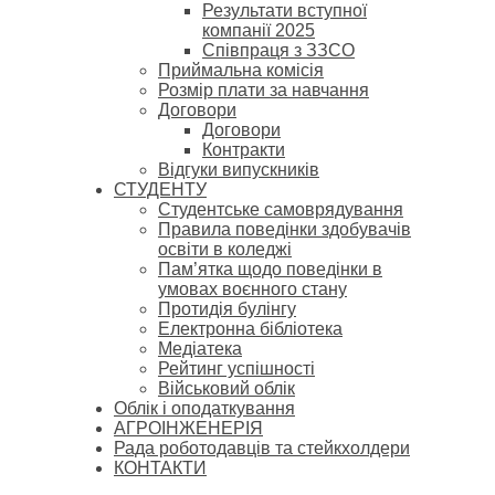
Результати вступної
компанії 2025
Співпраця з ЗЗСО
Приймальна комісія
Розмір плати за навчання
Договори
Договори
Контракти
Відгуки випускників
СТУДЕНТУ
Cтудентське самоврядування
Правила поведінки здобувачів
освіти в коледжі
Пам’ятка щодо поведінки в
умовах воєнного стану
Протидія булінгу
Електронна бібліотека
Медіатека
Рейтинг успішності
Військовий облік
Облік і оподаткування
АГРОІНЖЕНЕРІЯ
Рада роботодавців та стейкхолдери
КОНТАКТИ