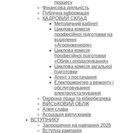
процесу
Фінансова діяльність
Публічна інформація
КАДРОВИЙ СКЛАД
Методичний кабінет
Циклова комісія
професійної підготовки на
відділенні
«Агроінженерія»
Циклова комісія
професійної підготовки
«Облік і оподаткування»
Циклова комісія загальної
підготовки
Агент з постачання
Електромонтер з ремонту і
обслуговування
електроустаткування
Охорона праці та кібербезпека
ВІЙСЬКОВИЙ ОБЛІК
Алея слави
Асоціація випускників
ВСТУПНИКУ
Запрошення на навчання 2026
Вступна кампанія