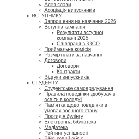
Алея слави
Асоціація випускників
ВСТУПНИКУ
Запрошення на навчання 2026
Вступна кампанія
Результати вступної
компанії 2025
Співпраця з ЗЗСО
Приймальна комісія
Розмір плати за навчання
Договори
Договори
Контракти
Відгуки випускників
СТУДЕНТУ
Cтудентське самоврядування
Правила поведінки здобувачів
освіти в коледжі
Пам’ятка щодо поведінки в
умовах воєнного стану
Протидія булінгу
Електронна бібліотека
Медіатека
Рейтинг успішності
Військовий облік