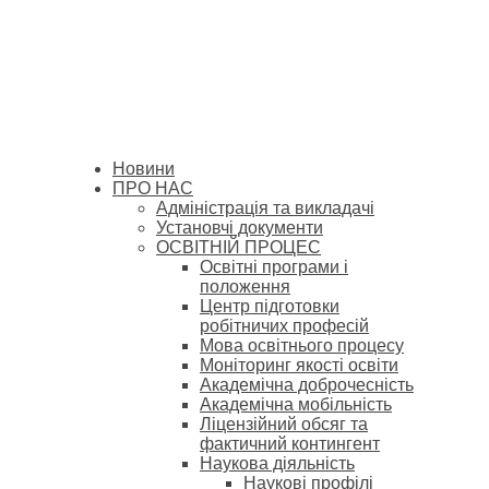
Новини
ПРО НАС
Адміністрація та викладачі
Установчі документи
ОСВІТНІЙ ПРОЦЕС
Освітні програми і
положення
Центр підготовки
робітничих професій
Мова освітнього процесу
Моніторинг якості освіти
Академічна доброчесність
Академічна мобільність
Ліцензійний обсяг та
фактичний контингент
Наукова діяльність
Наукові профілі