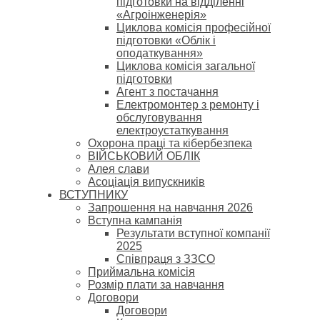
підготовки на відділенні
«Агроінженерія»
Циклова комісія професійної
підготовки «Облік і
оподаткування»
Циклова комісія загальної
підготовки
Агент з постачання
Електромонтер з ремонту і
обслуговування
електроустаткування
Охорона праці та кібербезпека
ВІЙСЬКОВИЙ ОБЛІК
Алея слави
Асоціація випускників
ВСТУПНИКУ
Запрошення на навчання 2026
Вступна кампанія
Результати вступної компанії
2025
Співпраця з ЗЗСО
Приймальна комісія
Розмір плати за навчання
Договори
Договори