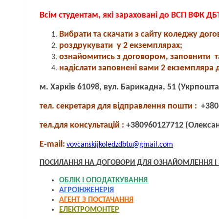
Всім студентам, які зараховані до ВСП ВФК ДБ
Вибрати та скачати з сайту коледжу дого
роздрукувати у 2 екземплярах;
ознайомитись з договором, заповнити та
надіслати заповнені вами 2 екземпляра 
м. Харків 61098, вул. Барикадна, 51 (Укрпошт
тел. секретаря для відправлення пошти :
+380
тел.для консультацій :
+380960127712 (Олекса
E-mail:
vovcanskijkoledzdbtu@gmail.com
ПОСИЛАННЯ НА ДОГОВОРИ ДЛЯ ОЗНАЙОМЛЕННЯ І
ОБЛІК І ОПОДАТКУВАННЯ
АГРОІНЖЕНЕРІЯ
АГЕНТ З ПОСТАЧАННЯ
ЕЛЕКТРОМОНТЕР