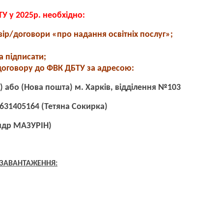
ТУ у 2025р. необхідно:
вір/договори «про надання освітніх послуг»;
 підписати;
договору до ФВК ДБТУ за адресою:
а) або (Нова пошта) м. Харків, відділення №103
631405164 (Тетяна Сокирка)
ндр МАЗУРІН)
 ЗАВАНТАЖЕННЯ: