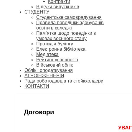
Контракти
Відгуки випускників
СТУДЕНТУ
Cтудентське самоврядування
Правила поведінки здобувачів
освіти в коледжі
Пам’ятка щодо поведінки в
умовах воєнного стану
Протидія булінгу
Електронна бібліотека
Медіатека
Рейтинг успішності
Військовий облік
Облік і оподаткування
АГРОІНЖЕНЕРІЯ
Рада роботодавців та стейкхолдери
КОНТАКТИ
Договори
УВАГ