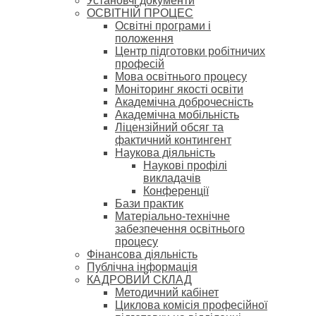
Установчі документи
ОСВІТНІЙ ПРОЦЕС
Освітні програми і
положення
Центр підготовки робітничих
професій
Мова освітнього процесу
Моніторинг якості освіти
Академічна доброчесність
Академічна мобільність
Ліцензійний обсяг та
фактичний контингент
Наукова діяльність
Наукові профілі
викладачів
Конференції
Бази практик
Матеріально-технічне
забезпечення освітнього
процесу
Фінансова діяльність
Публічна інформація
КАДРОВИЙ СКЛАД
Методичний кабінет
Циклова комісія професійної