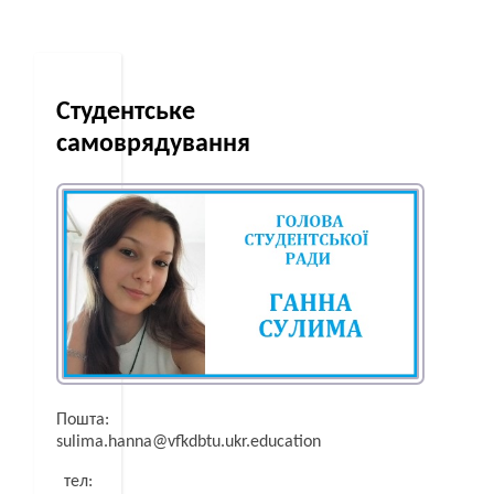
Cтудентське
самоврядування
Пошта:
sulima.hanna@vfkdbtu.ukr.education
тел: