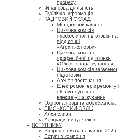
процесу
Фінансова діяльність
Публічна інформація
КАДРОВИЙ СКЛАД
Методичний кабінет
Циклова комісія
професійної підготовки на
відділенні
«Агроінженерія»
Циклова комісія
професійної підготовки
«Облік і оподаткування»
Циклова комісія загальної
підготовки
Агент з постачання
Електромонтер з ремонту і
обслуговування
електроустаткування
Охорона праці та кібербезпека
ВІЙСЬКОВИЙ ОБЛІК
Алея слави
Асоціація випускників
ВСТУПНИКУ
Запрошення на навчання 2026
Вступна кампанія