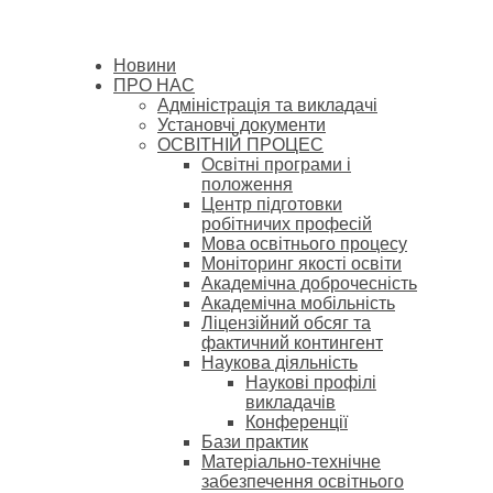
Новини
ПРО НАС
Адміністрація та викладачі
Установчі документи
ОСВІТНІЙ ПРОЦЕС
Освітні програми і
положення
Центр підготовки
робітничих професій
Мова освітнього процесу
Моніторинг якості освіти
Академічна доброчесність
Академічна мобільність
Ліцензійний обсяг та
фактичний контингент
Наукова діяльність
Наукові профілі
викладачів
Конференції
Бази практик
Матеріально-технічне
забезпечення освітнього