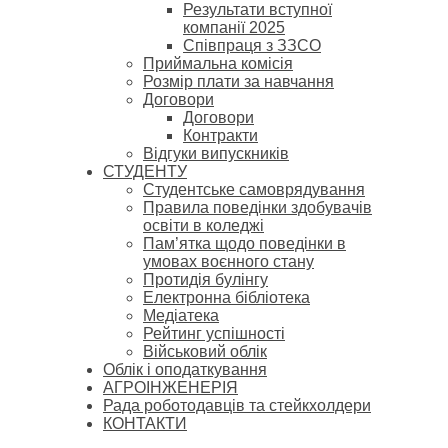
Результати вступної
компанії 2025
Співпраця з ЗЗСО
Приймальна комісія
Розмір плати за навчання
Договори
Договори
Контракти
Відгуки випускників
СТУДЕНТУ
Cтудентське самоврядування
Правила поведінки здобувачів
освіти в коледжі
Пам’ятка щодо поведінки в
умовах воєнного стану
Протидія булінгу
Електронна бібліотека
Медіатека
Рейтинг успішності
Військовий облік
Облік і оподаткування
АГРОІНЖЕНЕРІЯ
Рада роботодавців та стейкхолдери
КОНТАКТИ